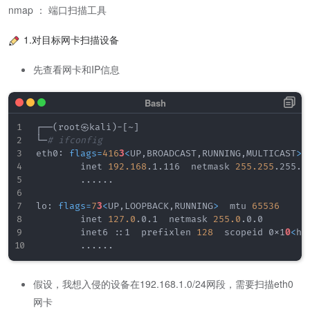
nmap ： 端口扫描工具
1.对目标网卡扫描设备
先查看网卡和IP信息
┌──
(
root㉿kali
)
-
[
~
]
└─
# ifconfig       
eth0: 
flags
=
416
3
<
UP,BROADCAST,RUNNING,MULTICAST
>
 
        inet 
192.168
.1.116  netmask 
255.255
.255.0
..
..
..
lo: 
flags
=
7
3
<
UP,LOOPBACK,RUNNING
>
  mtu 
65536
        inet 
127.0
.0.1  netmask 
255.0
.0.0

        inet6 ::1  prefixlen 
128
  scopeid 0x1
0
<
ho
..
..
..
假设，我想入侵的设备在192.168.1.0/24网段，需要扫描eth0
网卡