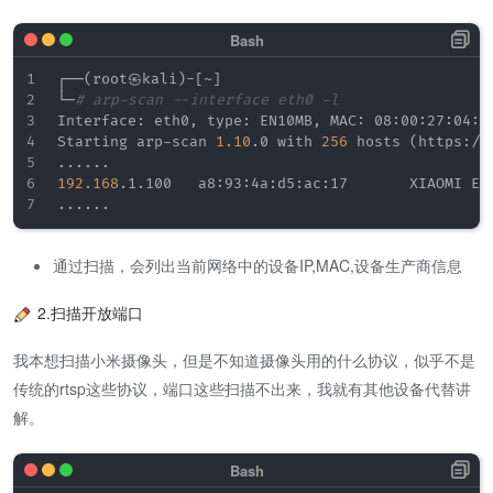
┌──
(
root㉿kali
)
-
[
~
]
└─
# arp-scan --interface eth0 -l
Interface: eth0, type: EN10MB, MAC: 08:00:27:04:2
Starting arp-scan 
1.10
.0 with 
256
 hosts 
(
https://
..
..
..
192.168
..
..
..
通过扫描，会列出当前网络中的设备IP,MAC,设备生产商信息
2.扫描开放端口
我本想扫描小米摄像头，但是不知道摄像头用的什么协议，似乎不是
传统的rtsp这些协议，端口这些扫描不出来，我就有其他设备代替讲
解。