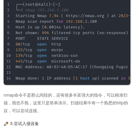
┌──
(
root㉿kali
)
-
[
~
]
└─
# nmap 192.168.1.100
Starting Nmap 
7.94
(
 https://nmap.org 
)
 at 
2023
-1
Nmap scan report 
for
192.168
.1.100

Host is up 
(
0
.0014s latency
)
.

Not shown: 
996
 filtered tcp ports 
(
no-response
)
80
/tcp   
open
135
/tcp  
open
139
/tcp  
open
445
/tcp  
open
  microsoft-ds

MAC Address: A8:93:4A:D5:AC:17 
(
Chongqing Fugui E
Nmap done: 
1
 IP address 
(
1
host
 up
)
 scanned 
in
5.
nmap命令不是那么间段的，还有很多丰富强大的指令，可以精准扫
描，我也不熟，这里只是简单演示。扫描结果中有一个熟悉的http协
议，可以尝试连接。
3.尝试入侵设备