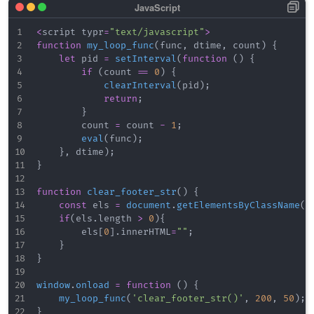
<
script typr
=
"text/javascript"
>
function
my_loop_func
(
func
,
 dtime
,
 count
)
{
let
 pid 
=
setInterval
(
function
(
)
{
if
(
count 
==
0
)
{
clearInterval
(
pid
)
;
return
;
}
        count 
=
 count 
-
1
;
eval
(
func
)
;
}
,
 dtime
)
;
}
function
clear_footer_str
(
)
{
const
 els 
=
document
.
getElementsByClassName
(
"
if
(
els
.
length
>
0
)
{
        els
[
0
]
.
innerHTML
=
""
;
}
}
window
.
onload
=
function
(
)
{
my_loop_func
(
'clear_footer_str()'
,
200
,
50
)
;
}