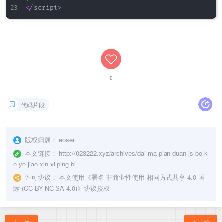
<
/
script
>
0
代码片段
版权归属：
eoser
本文链接：
http://023222.xyz/archives/dai-ma-pian-duan-js-bo-k
e-ye-jiao-xin-xi-ping-bi
许可协议：
本文使用《
署名-非商业性使用-相同方式共享 4.0 国
际 (CC BY-NC-SA 4.0)
》协议授权