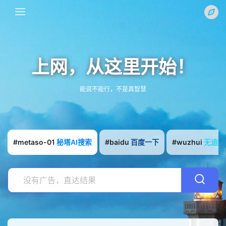
上网，从这里开始！
能说不能行，不是真智慧
#metaso-01
秘塔AI搜索
#baidu
百度一下
#wuzhui
无追搜