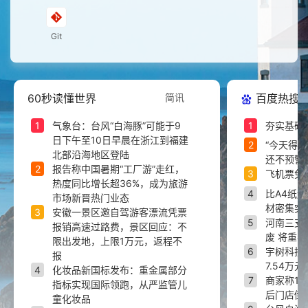
Git
60秒读懂世界
简讯
百度热搜
1
气象台：台风“白海豚”可能于9
1
夯实基础
日下午至10日早晨在浙江到福建
2
“今天得有
北部沿海地区登陆
还不预警”
2
报告称中国暑期“工厂游”走红，
3
飞机票免
热度同比增长超36%，成为旅游
4
比A4纸
市场新晋热门业态
材密集突
3
安徽一景区邀自驾游客漂流凭票
5
河南三支
报销高速过路费，景区回应：不
废 将重考
限出发地，上限1万元，返程不
6
宇树科技
报
7.54万元
4
化妆品新国标发布：重金属部分
7
商家称1
指标实现国际领跑，从严监管儿
后门店倒
童化妆品